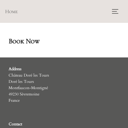
Skip
Home
to
TOGG
content
Book Now
Address
Château Doré les Tours
Doré les Tours
Montfaucon-Montigné
49230 Sèvremoine
France
Contact